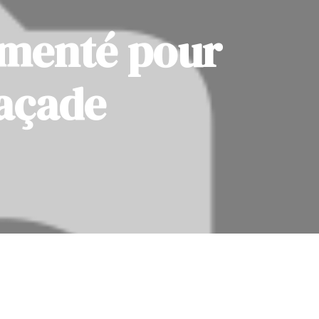
imenté pour
façade