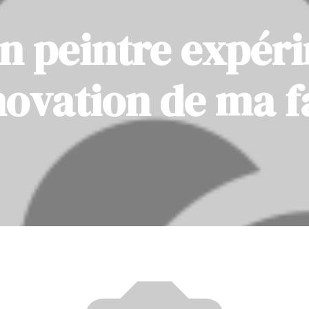
n peintre expér
novation de ma 