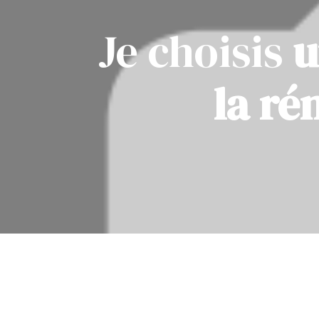
Je choisis
u
la ré