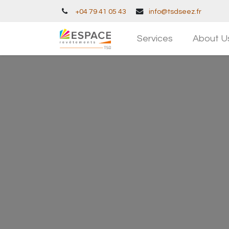
+04 79 41 05 43
info@tsdseez.fr
Services
About U