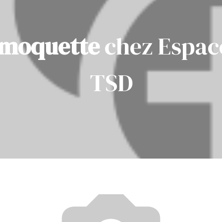
e moquette
chez Espac
TSD