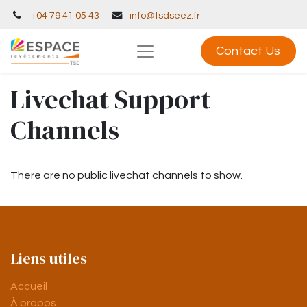
+04 79 41 05 43
info@tsdseez.fr
Contact Us
Livechat Support
Channels
There are no public livechat channels to show.
Liens utiles
Accueil
À propos